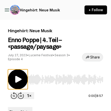
+ Follow
Hingehört: Neue Musik
Hingehört: Neue Musik
Enno Poppe | 4. Teil –
«passage/paysage»
July 27, 2023
•
Lucerne Festival
•
Season 3
•
Share
Episode 4
Use Left/Right to seek, Home/End to jump to st
0:00
|
8:57