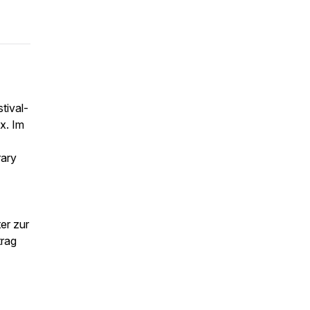
tival-
x. Im
rary
er zur
trag