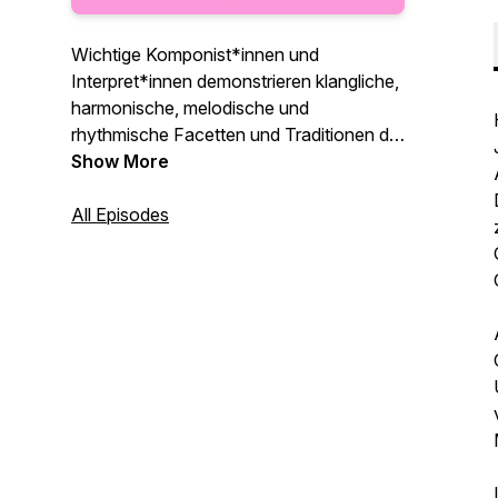
Wichtige Komponist*innen und
Interpret*innen demonstrieren klangliche,
harmonische, melodische und
rhythmische Facetten und Traditionen der
sogenannten Neuen Musik.
Show More
Dank ihrer praxisnahen Ausführungen
und persönlichen Einsichten können wir
All Episodes
unsere Ohren auf die Hörabenteuer des
zeitgenössischen Musikschaffens
«einstellen» und gewinnen ein neues
Musikverständnis.
Deshalb: gut hingehört!