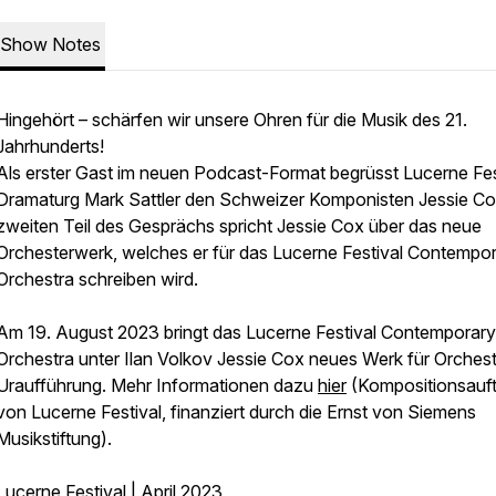
Show Notes
Hingehört – schärfen wir unsere Ohren für die Musik des 21.
Jahrhunderts!
Als erster Gast im neuen Podcast-Format begrüsst Lucerne Fes
Dramaturg Mark Sattler den Schweizer Komponisten Jessie Co
zweiten Teil des Gesprächs spricht Jessie Cox über das neue
Orchesterwerk, welches er für das Lucerne Festival Contempo
Orchestra schreiben wird.
Am 19. August 2023 bringt das Lucerne Festival Contemporary
Orchestra unter Ilan Volkov Jessie Cox neues Werk für Orchest
Uraufführung. Mehr Informationen dazu
hier
(Kompositionsauf
von Lucerne Festival, finanziert durch die Ernst von Siemens
Musikstiftung).
Lucerne Festival | April 2023