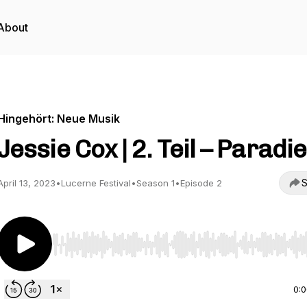
About
Hingehört: Neue Musik
Jessie Cox | 2. Teil – Paradi
S
April 13, 2023
•
Lucerne Festival
•
Season 1
•
Episode 2
Use Left/Right to seek, Home/End to jump to start o
0: