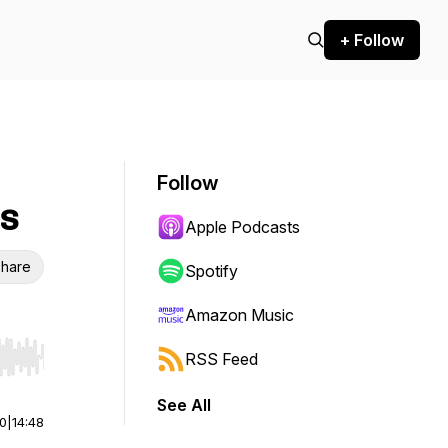
+ Follow
Follow
es
Apple Podcasts
hare
Spotify
Amazon Music
RSS Feed
r end. Hold shift to jump forward or backward.
See All
00
|
14:48